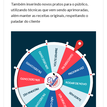
Também inserindo novos pratos para o público,
utilizando técnicas que vem sendo aprimoradas,
além manter as receitas originais, respeitando o
paladar do cliente
VOLTE SEMPRE
30% DESCONTO
5% DESCONTO
5% DESCONTO
PROXIMA VEZ
10% DESCONTO
RODAR DE NOVO
PROXIMA VEZ
SEM SORTE
5% DESCONTO
10% DESCONTO
NÃO GANHOU