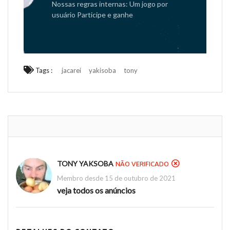
Nossas regras internas: Um jogo por
usuário Participe e ganhe
Tags :
jacarei
yakisoba
tony
TONY YAKSOBA
NÃO VERIFICADO
Membro desde 15 de outubro de 2021
veja todos os anúncios