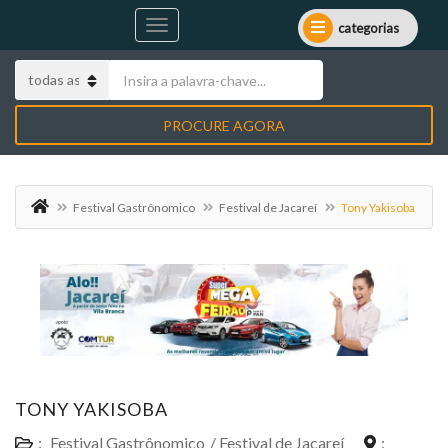
categorias
PROCURE AGORA
Festival Gastrônomico
Festival de Jacareí
Tony Yakisoba
TONY YAKISOBA
:
Festival Gastrônomico
/
Festival de Jacareí
: