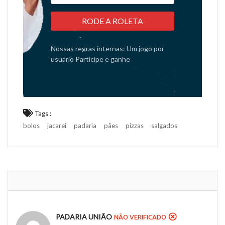
RODE A ROLETA
Nossas regras internas: Um jogo por
usuário Participe e ganhe
Tags :
bolos
jacarei
padaria
pães
pizzas
salgados
PADARIA UNIÃO
NÃO VERIFICADO