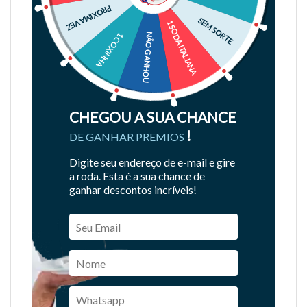
PROXIMA VEZ
SEM SORTE
1 SODA ITALIANA
1 COXINHA
NÃO GANHOU
CHEGOU A SUA CHANCE
!
DE GANHAR PREMIOS
Digite seu endereço de e-mail e gire
a roda. Esta é a sua chance de
ganhar descontos incríveis!