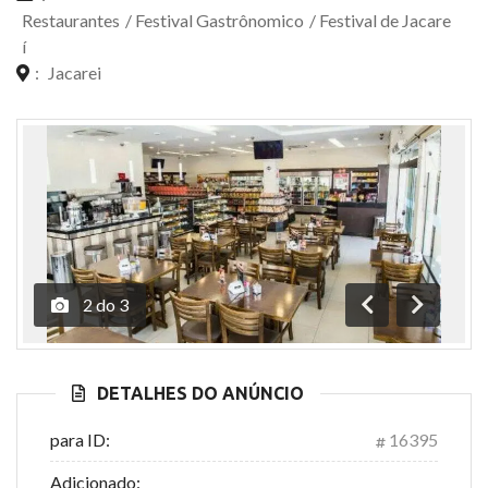
Restaurantes
/
Festival Gastrônomico
/
Festival de Jacare
í
:
Jacarei
2
do
3
Anterior
Próximo
DETALHES DO ANÚNCIO
para ID:
16395
Adicionado: