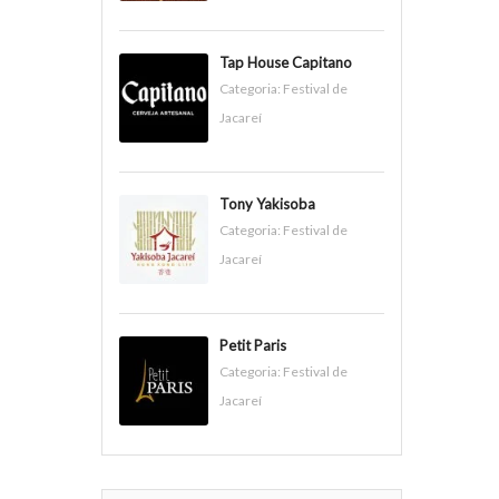
Tap House Capitano
Categoria:
Festival de
Jacareí
Tony Yakisoba
Categoria:
Festival de
Jacareí
Petit Paris
Categoria:
Festival de
Jacareí