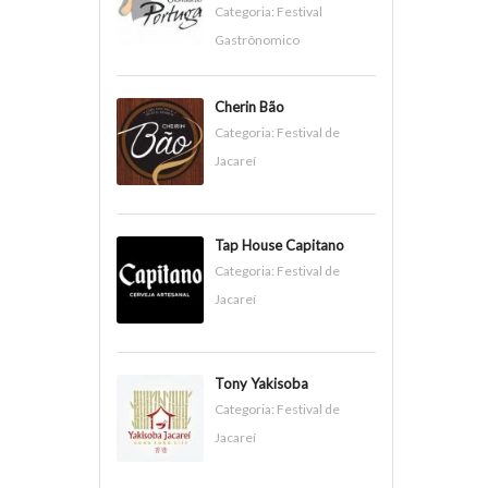
Categoria:
Festival
Gastrônomico
Cherin Bão
Categoria:
Festival de
Jacareí
Tap House Capitano
Categoria:
Festival de
Jacareí
Tony Yakisoba
Categoria:
Festival de
Jacareí