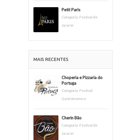
Petit Paris
Categoria:
Festival de
Jacareí
MAIS RECENTES
Choperia e Pizzaria do
Portuga
Categoria:
Festival
Gastrônomico
Cherin Bão
Categoria:
Festival de
Jacareí