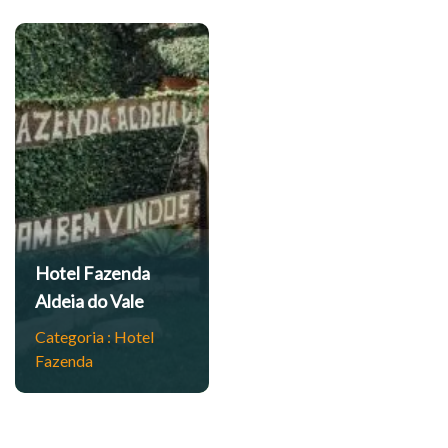
da
le
 &
Hotel Fazenda
Aldeia do Vale
Categoria :
Hotel
Fazenda
s