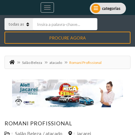
categorias
PROCURE AGORA
Salão Beleza
atacado
Romani Profissional
ROMANI PROFISSIONAL
:
Salão Beleza
/
atacado
:
jacarei