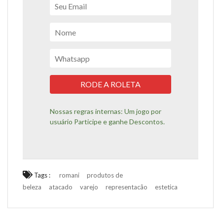
RODE A ROLETA
Nossas regras internas:
Um jogo por
usuário Participe e ganhe Descontos.
Tags :
romani
produtos de
beleza
atacado
varejo
representacão
estetica