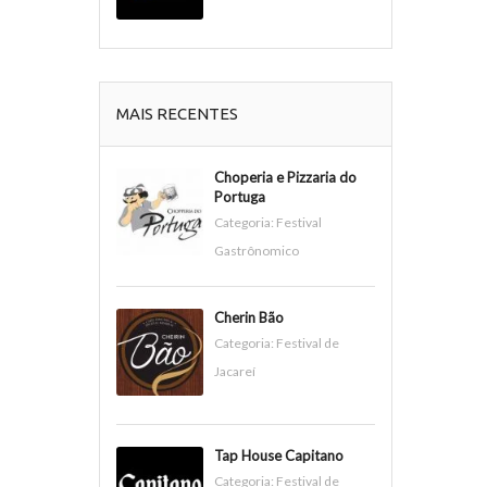
MAIS RECENTES
Choperia e Pizzaria do
Portuga
Categoria:
Festival
Gastrônomico
Cherin Bão
Categoria:
Festival de
Jacareí
Tap House Capitano
Categoria:
Festival de