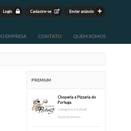
Login
Cadastre-se
Enviar anúncio
OU EMPRESA
CONTATO
QUEM SOMOS
PREMIUM
Choperia e Pizzaria do
Portuga
Categoria:
Festival
Gastrônomico