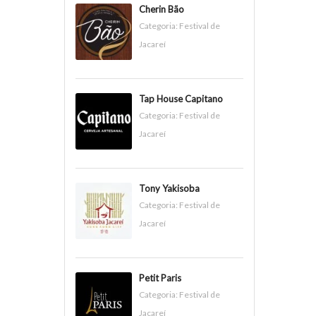
Cherin Bão
Categoria:
Festival de
Jacareí
Tap House Capitano
Categoria:
Festival de
Jacareí
Tony Yakisoba
Categoria:
Festival de
Jacareí
Petit Paris
Categoria:
Festival de
Jacareí