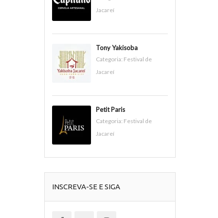
Jacareí
Tony Yakisoba
Categoria:
Festival de
Jacareí
Petit Paris
Categoria:
Festival de
Jacareí
INSCREVA-SE E SIGA