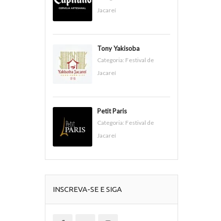
Jacareí
Tony Yakisoba
Categoria:
Festival de
Jacareí
Petit Paris
Categoria:
Festival de
Jacareí
INSCREVA-SE E SIGA