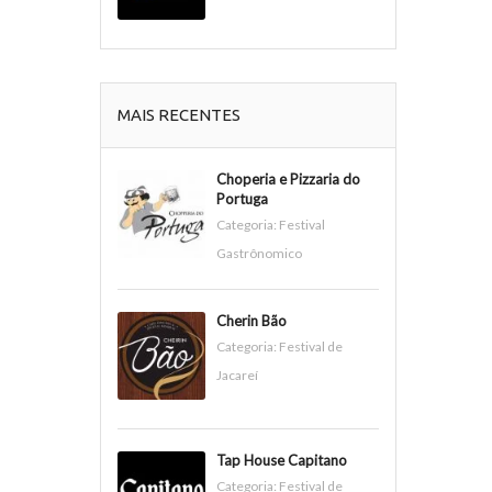
MAIS RECENTES
Choperia e Pizzaria do
Portuga
Categoria:
Festival
Gastrônomico
Cherin Bão
Categoria:
Festival de
Jacareí
Tap House Capitano
Categoria:
Festival de