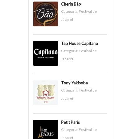
Cherin Bão
Categoria:
Festival de
Jacareí
Tap House Capitano
Categoria:
Festival de
Jacareí
Tony Yakisoba
Categoria:
Festival de
Jacareí
Petit Paris
Categoria:
Festival de
Jacareí