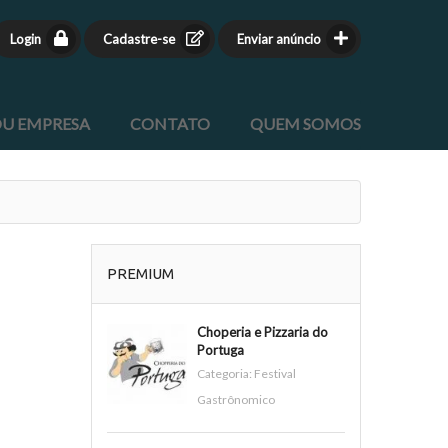
Login
Cadastre-se
Enviar anúncio
OU EMPRESA
CONTATO
QUEM SOMOS
PREMIUM
Choperia e Pizzaria do
Portuga
Categoria:
Festival
Gastrônomico