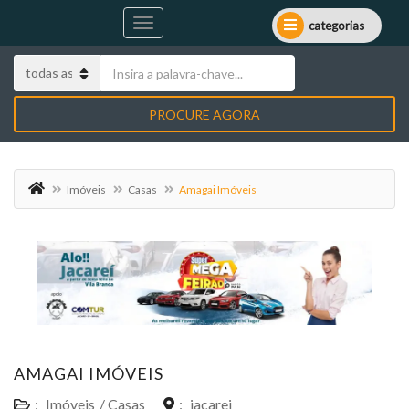
categorias
PROCURE AGORA
Imóveis
Casas
Amagai Imóveis
AMAGAI IMÓVEIS
:
Imóveis
/
Casas
:
jacarei