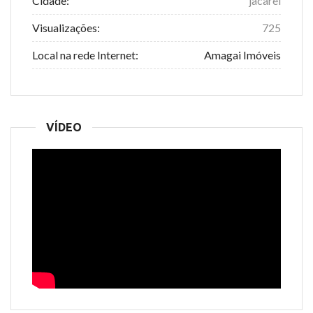
Cidade:
jacarei
Visualizações:
725
Local na rede Internet:
Amagai Imóveis
VÍDEO