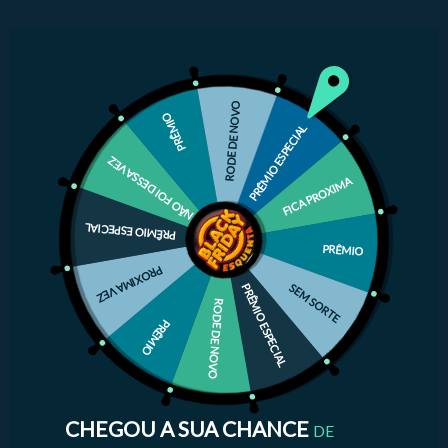
RODE DE NOVO
PRÊMIO
PRÊMIO ESPECIAL
NÃO FOI DESSA VEZ
FICA PROXIMA
PRÊMIO ESPECIAL
PRÊMIO
PROXIMA VEZ
SEM SORTE
PRÊMIO ESPECIAL
RODE DE NOVO
PRÊMIO
CHEGOU A SUA CHANCE
DE